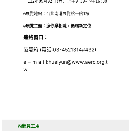
　112年09月02日(六) 上午9:30~下午16:30

◎展覽地點：台北南港展覽館一館1樓

◎
展覽主題：漁你樂相隨，循環新定位
連絡窗口：
范慧筠 (
電話:03-4521314#432)
e – m a i l:hueiyun@www.aerc.org.t
w
內部員工用