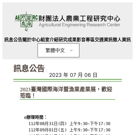
跳
至
主
要
內
訊息公告
關於中心
組室介紹
研究成果
影音專區
交通資訊
徵人資訊
容
繁體中文
訊息公告
｜
2023 年 07 月 06 日
2023臺灣國際海洋暨漁業產業展，歡迎
蒞臨！
◎辦理時間：
　112年08月31日(四) 上午9:30~下午17:30

　112年09月01日(五) 上午9:30~下午17:30
