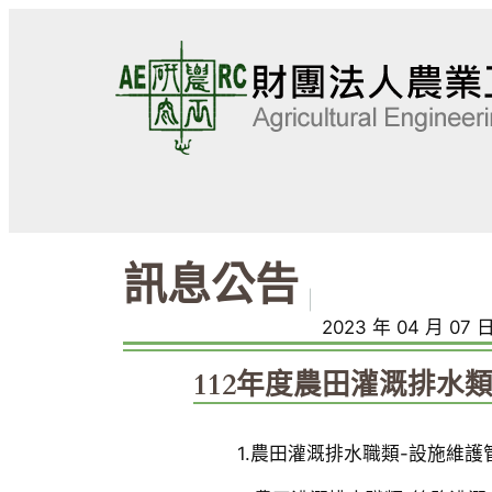
跳
至
主
要
內
容
訊息公告
｜
2023 年 04 月 07 
112年度農田灌溉排水
1.農田灌溉排水職類-設施維護管