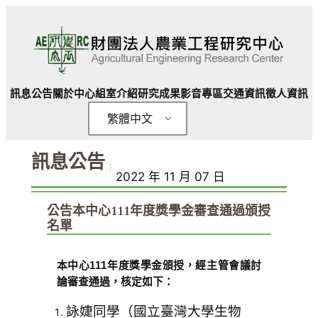
跳
至
主
要
內
訊息公告
關於中心
組室介紹
研究成果
影音專區
交通資訊
徵人資訊
容
繁體中文
訊息公告
｜
2022 年 11 月 07 日
公告本中心111年度獎學金審查通過頒授
名單
本中心111年度獎學金頒授，經主管會議討
論審查通過，核定如下：
詠婕同學（國立臺灣大學生物