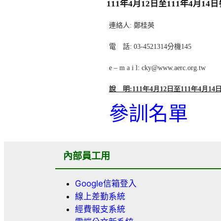
111年4月12日至111年4月1
連絡人
:
鄭桂英
電 話
: 03-4521314
分機
145
e – m a i l: cky@www.aerc.org.tw
說 明
:111年4月12日至111年4
參訓名單
內部員工用
Google信箱登入
線上差勤系統
經費報支系統