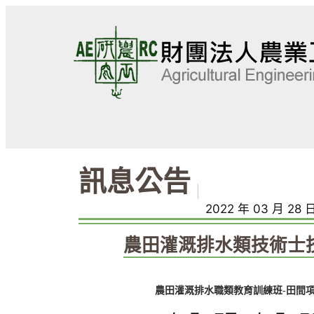
跳
至
主
要
內
容
訊息公告
｜
2022 年 03 月 28 
農田灌溉排水類技術士
農田灌溉排水職類教育訓練班-田間