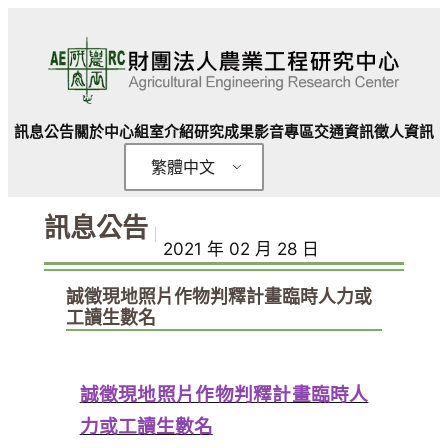
跳
至
主
要
內
訊息公告
關於中心
組室介紹
研究成果
影音專區
交通資訊
徵人資訊
容
繁體中文
訊息公告
｜
2021 年 02 月 28 日
誠徵現地照片作物判釋計畫臨時人力或
工讀生數名
誠徵現地照片作物判釋計畫臨時人
力或工讀生數名