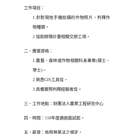
工作項目：
1.
針對現地手機拍攝的作物照片，判釋作
物種類。
2.
協助辦理計畫相關交辦工項。
二、應徵資格：
1.
農藝、森林或作物相關科系畢業(碩士、
學士)。
2.
熟悉GIS工具佳。
3.
具備實際判釋經驗者佳。
三、工作地點：財團法人農業工程研究中心
四、時間：110年度通過面試起。
五、薪資：依照勞基法之規定。