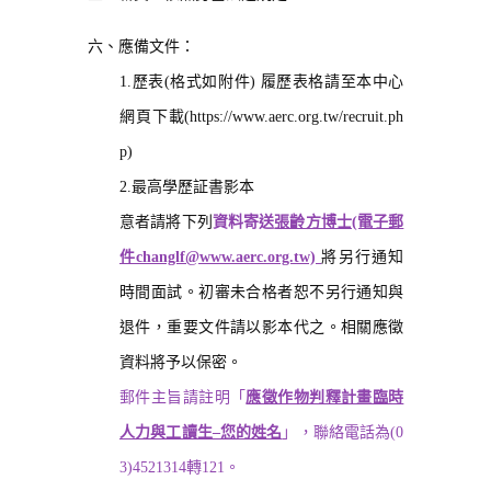
六、應備文件：
1.
歷表(格式如附件) 履歷表格請至本中心
網頁下載(https://www.aerc.org.tw/recruit.ph
p)
2.
最高學歷証書影本
意者請將下列
資料寄送
張齡方博士(電子郵
件changlf@www.aerc.org.tw)
將另行通知
時間面試。初審未合格者恕不另行通知與
退件，重要文件請以影本代之。相關應徵
資料將予以保密。
郵件主旨請註明「
應徵作物判釋計畫臨時
人力與工讀生–您的姓名
」，聯絡電話為(0
3)4521314轉121。