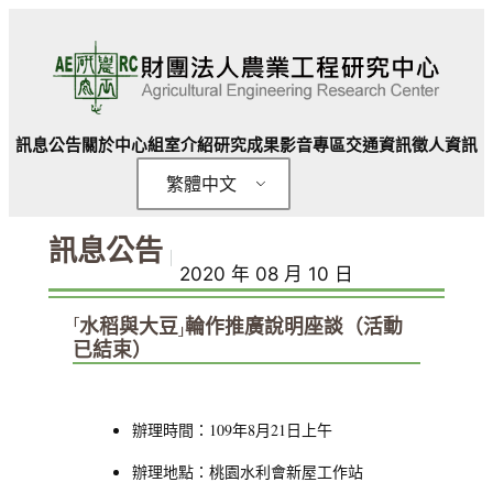
跳
至
主
要
內
訊息公告
關於中心
組室介紹
研究成果
影音專區
交通資訊
徵人資訊
容
繁體中文
訊息公告
｜
2020 年 08 月 10 日
「水稻與大豆」輪作推廣說明座談（活動
已結束）
辦理時間：
109
年
8
月
21
日上午
辦理地點：桃園水利會新屋工作站