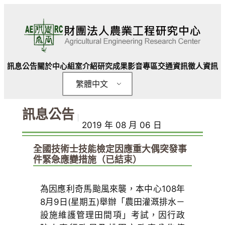
跳
至
主
要
內
訊息公告
關於中心
組室介紹
研究成果
影音專區
交通資訊
徵人資訊
容
繁體中文
訊息公告
｜
2019 年 08 月 06 日
全國技術士技能檢定因應重大偶突發事
件緊急應變措施（已結束）
為因應利奇馬颱風來襲，本中心108年
8月9日(星期五)舉辦「農田灌溉排水－
設施維護管理田間項」考試，因行政