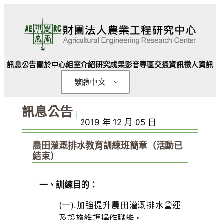
跳
至
主
要
內
訊息公告
關於中心
組室介紹
研究成果
影音專區
交通資訊
徵人資訊
容
繁體中文
訊息公告
｜
2019 年 12 月 05 日
農田灌溉排水教育訓練班簡章（活動已
結束）
一、訓練目的：
(一).加強提升農田灌溉排水營運
及設施維護操作職能。