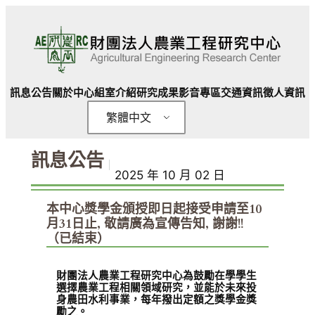
跳
至
主
要
內
訊息公告
關於中心
組室介紹
研究成果
影音專區
交通資訊
徵人資訊
容
繁體中文
訊息公告
｜
2025 年 10 月 02 日
本中心獎學金頒授即日起接受申請至10
月31日止, 敬請廣為宣傳告知, 謝謝!!
（已結束）
財團法人農業工程研究中心為鼓勵在學學生
選擇農業工程相關領域研究，並能於未來投
身農田水利事業，每年撥出定額之獎學金獎
勵之。