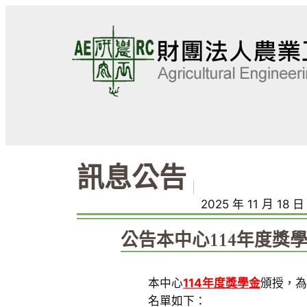
跳
至
主
要
內
容
訊息公告
｜
2025 年 11 月 18 日
公告本中心114年度獎
本中心
114年度獎學金
頒授，為
名單如下：