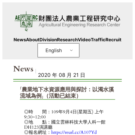
Skip
to
content
News
About
Division
Research
Video
Traffic
Recruit
English
News
｜
2020 年 08 月 21 日
「農業地下水資源應用與探討：以濁水溪
流域為例」（活動已結束）
◎時 間：109年9月4日(星期五) 上午
9:30~12:00
◎地 點：國立雲林科技大學人科一館
DH123演講廳
◎報名網址：
https://reurl.cc/A107Yd