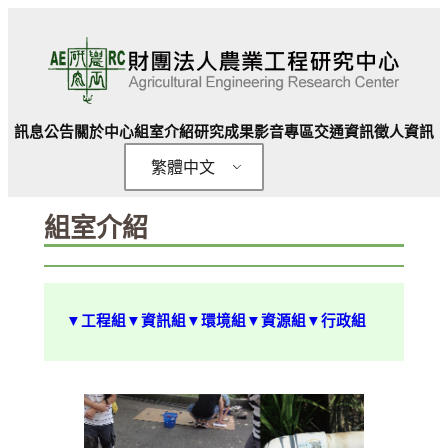
跳
至
主
要
內
訊息公告
關於中心
組室介紹
研究成果
影音專區
交通資訊
徵人資訊
容
繁體中文
組室介紹
▼工程組
▼資訊組
▼環境組
▼資源組
▼行政組