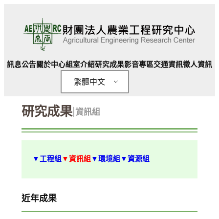
跳
至
主
要
內
訊息公告
關於中心
組室介紹
研究成果
影音專區
交通資訊
徵人資訊
容
繁體中文
研究成果
|
資訊組
▼工程組
▼資訊組
▼環境組
▼資源組
近年成果