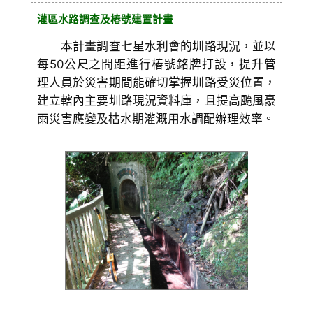
灌區水路調查及樁號建置計畫
本計畫調查七星水利會的圳路現況，並以
每50公尺之間距進行樁號銘牌打設，提升管
理人員於災害期間能確切掌握圳路受災位置，
建立轄內主要圳路現況資料庫，且提高颱風豪
雨災害應變及枯水期灌溉用水調配辦理效率。