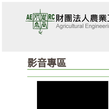
跳
至
主
要
內
容
影音專區