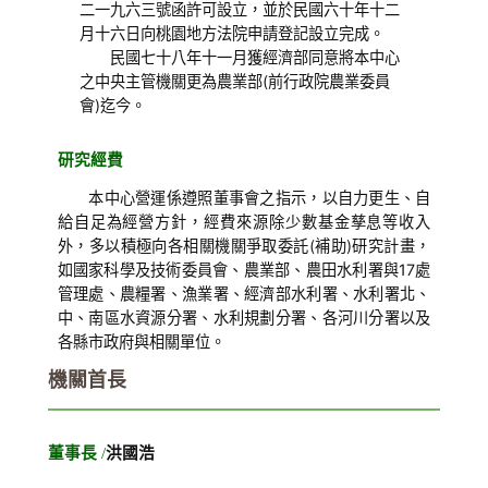
二一九六三號函許可設立，並於民國六十年十二
月十六日向桃園地方法院申請登記設立完成。
民國七十八年十一月獲經濟部同意將本中心
之中央主管機關更為農業部(前行政院農業委員
會)迄今。
研究經費
本中心營運係遵照董事會之指示，以自力更生、自
給自足為經營方針，經費來源除少數基金孳息等收入
外，多以積極向各相關機關爭取委託(補助)研究計畫，
如國家科學及技術委員會、農業部、農田水利署與17處
管理處、農糧署、漁業署、經濟部水利署、水利署北、
中、南區水資源分署、水利規劃分署、各河川分署以及
各縣市政府與相關單位。
機關首長
董事長
/
洪國浩